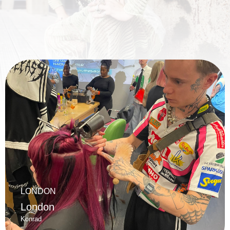
LONDON
Konrad
LONDON
London
Konrad